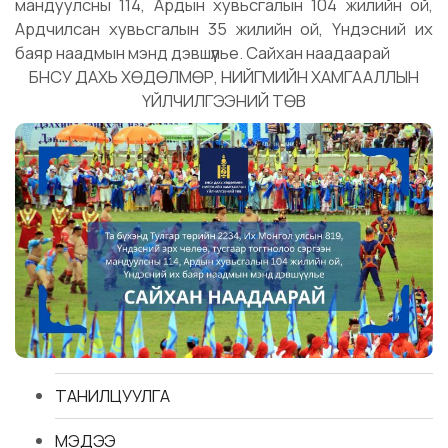
мандуулсны 114, Ардын хувьсгалын 104 жилийн ой,
Ардчилсан хувьсгалын 35 жилийн ой, Үндэсний их
баяр наадмын мэнд дэвшүүлье. Сайхан наадаарай
БНСУ ДАХЬ ХӨДӨЛМӨР, НИЙГМИЙН ХАМГААЛЛЫН
ҮЙЛЧИЛГЭЭНИЙ ТӨВ
ТАНИЛЦУУЛГА
МЭДЭЭ