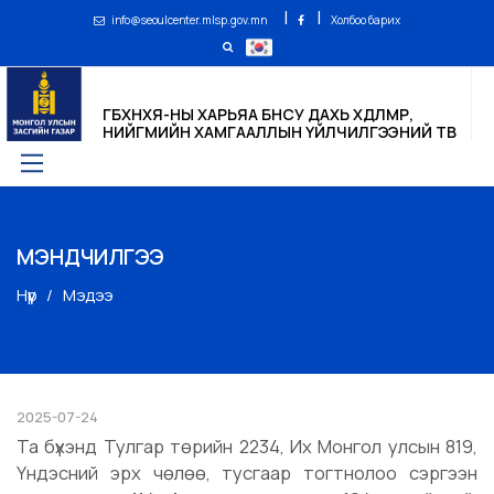
|
|
info@seoulcenter.mlsp.gov.mn
Холбоо барих
ГБХНХЯ-НЫ ХАРЬЯА БНСУ ДАХЬ ХӨДӨЛМӨР,
НИЙГМИЙН ХАМГААЛЛЫН ҮЙЛЧИЛГЭЭНИЙ ТӨВ
МЭНДЧИЛГЭЭ
Нүүр
Мэдээ
2025-07-24
Та бүхэнд Тулгар төрийн 2234, Их Монгол улсын 819,
Үндэсний эрх чөлөө, тусгаар тогтнолоо сэргээн