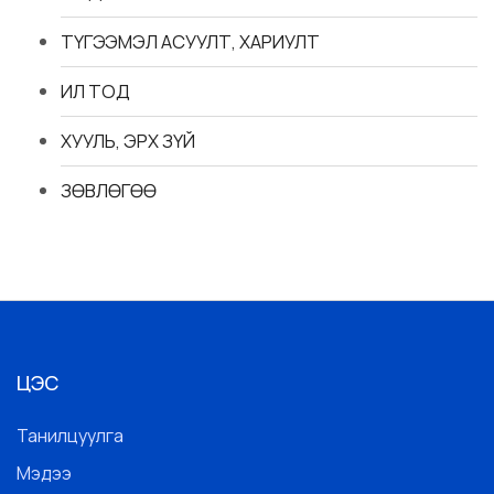
ТҮГЭЭМЭЛ АСУУЛТ, ХАРИУЛТ
ИЛ ТОД
ХУУЛЬ, ЭРХ ЗҮЙ
ЗӨВЛӨГӨӨ
ЦЭС
Танилцуулга
Мэдээ