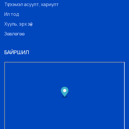
Түгээмэл асуулт, хариулт
Ил тод
Хууль, эрх зүй
Зөвлөгөө
БАЙРШИЛ