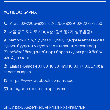
ХОЛБОО БАРИХ
Утас: 02-2266-8228, 02-2266-9229, 02-2278-8030
서울 중구 퇴계로 324, 4층 (광희동2가,성우빌딩)
Метроны 2, 4, 5 дугаар шугам, Тундэмүн ёгса мүньхва
гунвон буудлын 4 дүгээр гарцын замын эсрэг талд
“SungWoo” бюлдинг /Спорт барааны дэлгүүртэй байр/-
ийн 4 давхарт
Даваа-Баасан 09:00-18:00, Ням 10:00-17:00, Бямба
гарагт амарна.
https://www.facebook.com/mklspc
info@seoulcenter.mlsp.gov.mn
БНСУ дахь Хөдөлмөр, нийгмийн хамгааллын