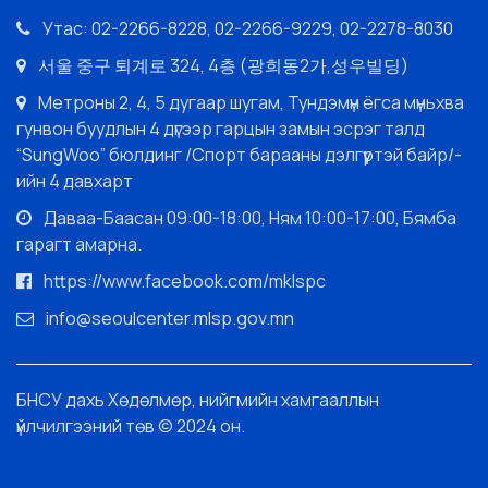
Утас: 02-2266-8228, 02-2266-9229, 02-2278-8030
서울 중구 퇴계로 324, 4층 (광희동2가,성우빌딩)
Метроны 2, 4, 5 дугаар шугам, Тундэмүн ёгса мүньхва
гунвон буудлын 4 дүгээр гарцын замын эсрэг талд
“SungWoo” бюлдинг /Спорт барааны дэлгүүртэй байр/-
ийн 4 давхарт
Даваа-Баасан 09:00-18:00, Ням 10:00-17:00, Бямба
гарагт амарна.
https://www.facebook.com/mklspc
info@seoulcenter.mlsp.gov.mn
БНСУ дахь Хөдөлмөр, нийгмийн хамгааллын
үйлчилгээний төв © 2024 он.