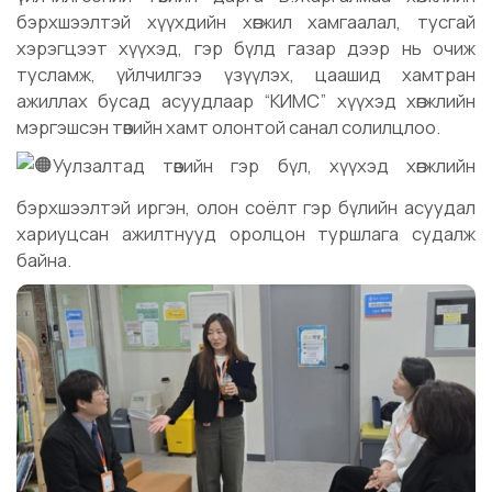
бэрхшээлтэй хүүхдийн хөгжил хамгаалал, тусгай
хэрэгцээт хүүхэд, гэр бүлд газар дээр нь очиж
тусламж, үйлчилгээ үзүүлэх, цаашид хамтран
ажиллах бусад асуудлаар “КИМС” хүүхэд хөгжлийн
мэргэшсэн төвийн хамт олонтой санал солилцлоо.
Уулзалтад төвийн гэр бүл, хүүхэд хөгжлийн
бэрхшээлтэй иргэн, олон соёлт гэр бүлийн асуудал
хариуцсан ажилтнууд оролцон туршлага судалж
байна.