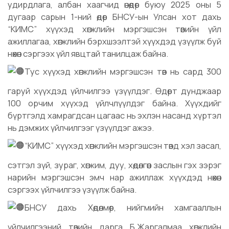
удирдлага, албан хаагчид өнөөдөр буюу 2025 оны 5
дугаар сарын 1-ний өдөр БНСУ-ын Улсан хот дахь
“КИМС” хүүхэд хөгжлийн мэргэшсэн төвийн үйл
ажиллагаа, хөгжлийн бэрхшээлтэй хүүхдэд үзүүлж буй
нөхөн сэргээх үйл явцтай танилцаж байна.
Тус хүүхэд хөгжлийн мэргэшсэн төв нь сард 300
гаруй хүүхдэд үйлчилгээ үзүүлдэг. Өдөрт дунджаар
100 орчим хүүхэд үйлчлүүлдэг байна. Хүүхдийг
бүртгэлд хамрагдсан цагаас нь эхлэн насанд хүртэл
нь дэмжих үйлчилгээг үзүүлдэг ажээ.
“КИМС” хүүхэд хөгжлийн мэргэшсэн төвд хэл засал,
сэтгэл зүй, зураг, хөгжим, дуу, хөдөлгөөн заслын гэх зэрэг
нарийн мэргэшсэн эмч нар ажиллаж хүүхдэд нөхөн
сэргээх үйлчилгээ үзүүлж байна.
БНСУ дахь Хөдөлмөр, нийгмийн хамгааллын
үйлчилгээний төвийн дарга Б.Жаргалмаа хөгжлийн