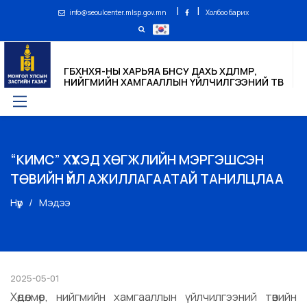
|
|
info@seoulcenter.mlsp.gov.mn
Холбоо барих
ГБХНХЯ-НЫ ХАРЬЯА БНСУ ДАХЬ ХӨДӨЛМӨР,
НИЙГМИЙН ХАМГААЛЛЫН ҮЙЛЧИЛГЭЭНИЙ ТӨВ
“КИМС” ХҮҮХЭД ХӨГЖЛИЙН МЭРГЭШСЭН
ТӨВИЙН ҮЙЛ АЖИЛЛАГААТАЙ ТАНИЛЦЛАА
Нүүр
Мэдээ
2025-05-01
Хөдөлмөр, нийгмийн хамгааллын үйлчилгээний төвийн