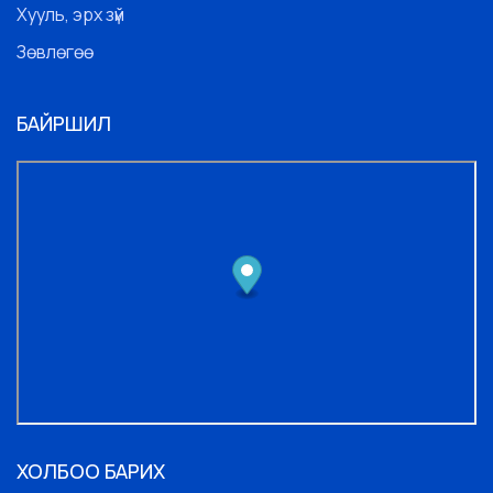
Хууль, эрх зүй
Зөвлөгөө
БАЙРШИЛ
ХОЛБОО БАРИХ