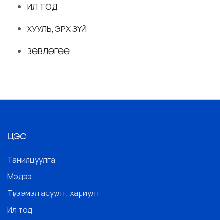
ИЛ ТОД
ХУУЛЬ, ЭРХ ЗҮЙ
ЗӨВЛӨГӨӨ
ЦЭС
Танилцуулга
Мэдээ
Түгээмэл асуулт, хариулт
Ил тод