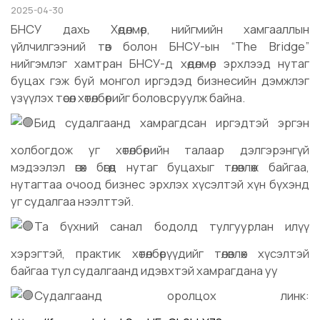
2025-04-30
БНСУ дахь Хөдөлмөр, нийгмийн хамгааллын
үйлчилгээний төв болон БНСУ-ын “The Bridge”
нийгэмлэг хамтран БНСУ-д хөдөлмөр эрхлээд нутаг
буцах гэж буй монгол иргэдэд бизнесийн дэмжлэг
үзүүлэх төсөл хөтөлбөрийг боловсруулж байна.
Бид судалгаанд хамрагдсан иргэдтэй эргэн
холбогдож уг хөтөлбөрийн талаар дэлгэрэнгүй
мэдээлэл өгөх бөгөөд нутаг буцахыг төлөвлөж байгаа,
нутагтаа очоод бизнес эрхлэх хүсэлтэй хүн бүхэнд
уг судалгаа нээлттэй.
Та бүхний санал бодолд тулгуурлан илүү
хэрэгтэй, практик хөтөлбөрүүдийг төлөвлөх хүсэлтэй
байгаа тул судалгаанд идэвхтэй хамрагдана уу
Судалгаанд оролцох линк: