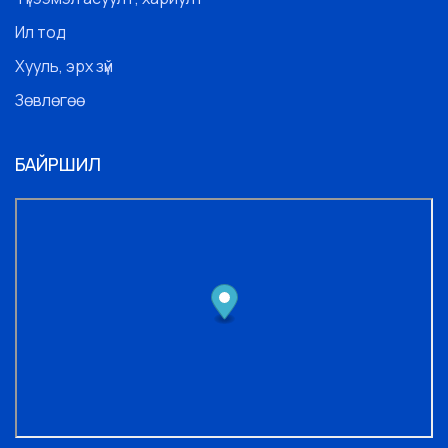
Ил тод
Хууль, эрх зүй
Зөвлөгөө
БАЙРШИЛ