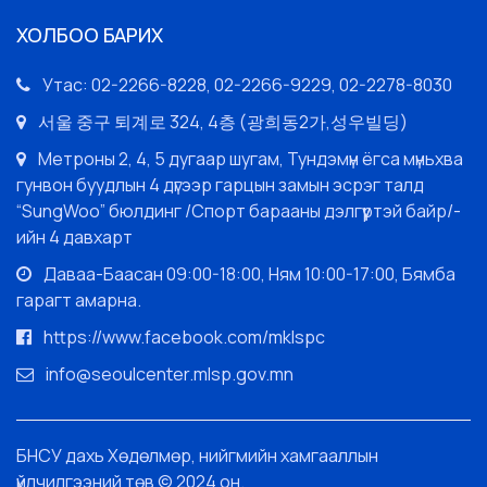
ХОЛБОО БАРИХ
Утас: 02-2266-8228, 02-2266-9229, 02-2278-8030
서울 중구 퇴계로 324, 4층 (광희동2가,성우빌딩)
Метроны 2, 4, 5 дугаар шугам, Тундэмүн ёгса мүньхва
гунвон буудлын 4 дүгээр гарцын замын эсрэг талд
“SungWoo” бюлдинг /Спорт барааны дэлгүүртэй байр/-
ийн 4 давхарт
Даваа-Баасан 09:00-18:00, Ням 10:00-17:00, Бямба
гарагт амарна.
https://www.facebook.com/mklspc
info@seoulcenter.mlsp.gov.mn
БНСУ дахь Хөдөлмөр, нийгмийн хамгааллын
үйлчилгээний төв © 2024 он.