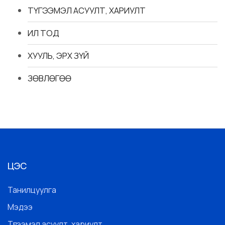
ТҮГЭЭМЭЛ АСУУЛТ, ХАРИУЛТ
ИЛ ТОД
ХУУЛЬ, ЭРХ ЗҮЙ
ЗӨВЛӨГӨӨ
ЦЭС
Танилцуулга
Мэдээ
Түгээмэл асуулт, хариулт