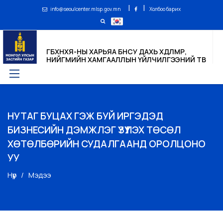
|
|
info@seoulcenter.mlsp.gov.mn
Холбоо барих
ГБХНХЯ-НЫ ХАРЬЯА БНСУ ДАХЬ ХӨДӨЛМӨР,
НИЙГМИЙН ХАМГААЛЛЫН ҮЙЛЧИЛГЭЭНИЙ ТӨВ
НУТАГ БУЦАХ ГЭЖ БУЙ ИРГЭДЭД
БИЗНЕСИЙН ДЭМЖЛЭГ ҮЗҮҮЛЭХ ТӨСӨЛ
ХӨТӨЛБӨРИЙН СУДАЛГААНД ОРОЛЦОНО
УУ
Нүүр
Мэдээ