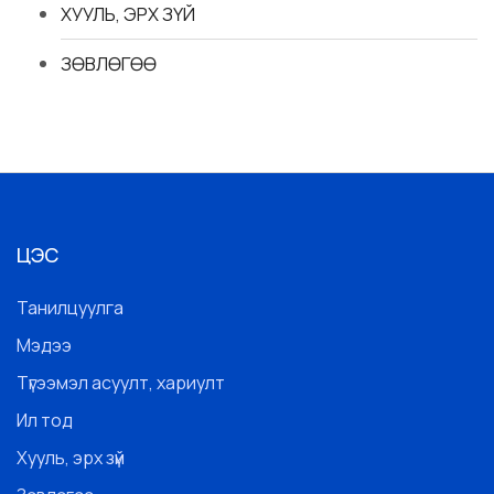
ХУУЛЬ, ЭРХ ЗҮЙ
ЗӨВЛӨГӨӨ
ЦЭС
Танилцуулга
Мэдээ
Түгээмэл асуулт, хариулт
Ил тод
Хууль, эрх зүй