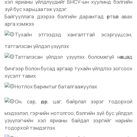
хэл ярианы үйлдлүүдийг БНСУ-ын хуулинд бэлгийн
зүй бус харьцаа гэж үздэг.
Байгууллага дээрээ бэлгийн дарамтад өртвөл авах
арга хэмжээ
Тухайн этгээдэд хангалттай эсэргүүцсэн,
татгалзсан үйлдэл үзүүлэх
Татгалзсан үйлдэл үзүүлэх боломжгүй нөхцөлд
бичгээр болон бусад аргаар тухайн үйлдлээ зогсоох
хүсэлт тавих
Нотлох баримтыг баталгаажуулах
Он, сар, өдөр, цаг, байрлал зэрэг тодорхой
мэдээлэл, гэрчийн нотолгоо, бэлгийн зүй бус үйлдэл
үзүүлэгчийн хэл ярианы байдал зэргийг нарийн
тодорхой тэмдэглэх