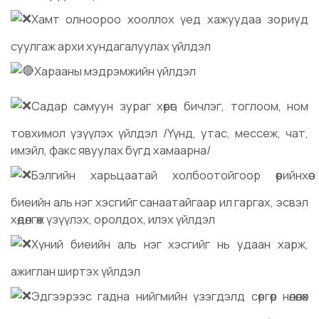
Хамт олноороо хооллох үед хажуудаа зориуд
суулгаж архи хундагалуулах үйлдэл
Харааны мэдрэмжийн үйлдэл
Садар самуун зураг хөрөг, бичлэг, тоглоом, ном
товхимол үзүүлэх үйлдэл /Үүнд, утас, мессеж, чат,
имэйл, факс явуулах бүгд хамаарна/
Бэлгийн харьцаатай холбоотойгоор өөрийнхөө
биеийн аль нэг хэсгийг санаатайгаар ил гаргах, эсвэл
хөдөлгөж үзүүлэх, оролдох, илэх үйлдэл
Хүний биеийн аль нэг хэсгийг нь удаан харж,
ажиглан ширтэх үйлдэл
Эдгээрээс гадна нийгмийн үзэгдэлд сөргөөр нөлөөлөх