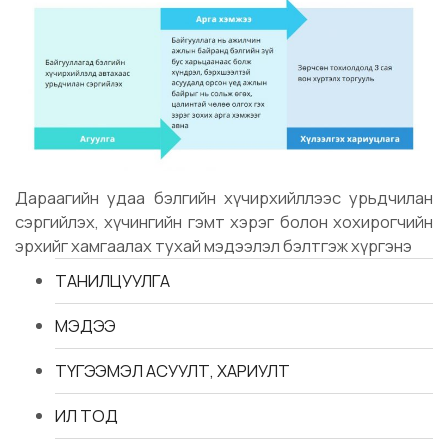
Дараагийн удаа бэлгийн хүчирхийллээс урьдчилан
сэргийлэх, хүчингийн гэмт хэрэг болон хохирогчийн
эрхийг хамгаалах тухай мэдээлэл бэлтгэж хүргэнэ
ТАНИЛЦУУЛГА
МЭДЭЭ
ТҮГЭЭМЭЛ АСУУЛТ, ХАРИУЛТ
ИЛ ТОД