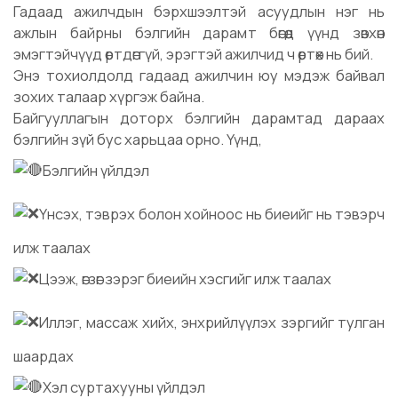
Гадаад ажилчдын бэрхшээлтэй асуудлын нэг нь
ажлын байрны бэлгийн дарамт бөгөөд үүнд зөвхөн
эмэгтэйчүүд өртдөггүй, эрэгтэй ажилчид ч өртөх нь бий.
Энэ тохиолдолд гадаад ажилчин юу мэдэж байвал
зохих талаар хүргэж байна.
Байгууллагын доторх бэлгийн дарамтад дараах
бэлгийн зүй бус харьцаа орно. Үүнд,
Бэлгийн үйлдэл
Үнсэх, тэврэх болон хойноос нь биеийг нь тэвэрч
илж таалах
Цээж, өгзөг зэрэг биеийн хэсгийг илж таалах
Иллэг, массаж хийх, энхрийлүүлэх зэргийг тулган
шаардах
Хэл суртахууны үйлдэл