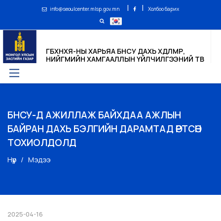
|
|
info@seoulcenter.mlsp.gov.mn
Холбоо барих
ГБХНХЯ-НЫ ХАРЬЯА БНСУ ДАХЬ ХӨДӨЛМӨР,
НИЙГМИЙН ХАМГААЛЛЫН ҮЙЛЧИЛГЭЭНИЙ ТӨВ
БНСУ-Д АЖИЛЛАЖ БАЙХДАА АЖЛЫН
БАЙРАН ДАХЬ БЭЛГИЙН ДАРАМТАД ӨРТСӨН
ТОХИОЛДОЛД
Нүүр
Мэдээ
2025-04-16