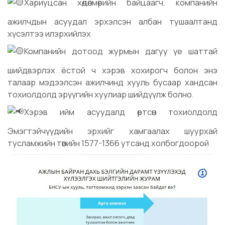
Хариуцсан хөдөлмөрийн байцаагч, компанийн
ажилчдын асуудал эрхэлсэн албан тушаалтанд
хүсэлтээ илэрхийлэх
Компанийн дотоод журмын дагуу үе шаттай
шийдвэрлэх ёстой ч хэрэв хохирогч болон энэ
талаар мэдээлсэн ажилчинд хууль бусаар хандсан
тохиолдолд эрүүгийн хуулиар шийдүүлж болно.
Хэрэв ийм асуудалд өртсөн тохиолдолд
Эмэгтэйчүүдийн эрхийг хамгаалах шуурхай
тусламжийн төвийн 1577-1366 утсанд холбогдоорой