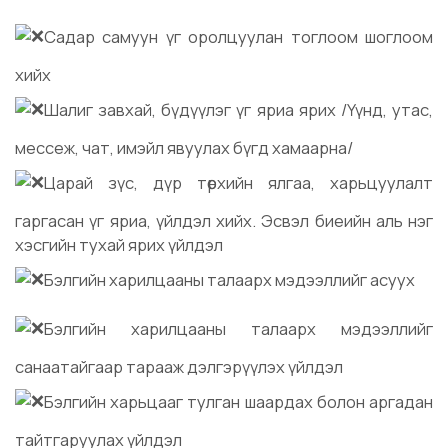
Садар самуун үг оролцуулан тоглоом шоглоом
хийх
Шалиг завхай, бүдүүлэг үг яриа ярих /Үүнд, утас,
мессеж, чат, имэйл явуулах бүгд хамаарна/
Царай зүс, дүр төрхийн ялгаа, харьцуулалт
гаргасан үг яриа, үйлдэл хийх. Эсвэл биеийн аль нэг
хэсгийн тухай ярих үйлдэл
Бэлгийн харилцааны талаарх мэдээллийг асуух
Бэлгийн харилцааны талаарх мэдээллийг
санаатайгаар тарааж дэлгэрүүлэх үйлдэл
Бэлгийн харьцааг тулган шаардах болон аргадан
тайтгаруулах үйлдэл