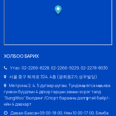
ХОЛБОО БАРИХ
Утас: 02-2266-8228, 02-2266-9229, 02-2278-8030
서울 중구 퇴계로 324, 4층 (광희동2가,성우빌딩)
Метроны 2, 4, 5 дугаар шугам, Тундэмүн ёгса мүньхва
гунвон буудлын 4 дүгээр гарцын замын эсрэг талд
“SungWoo” бюлдинг /Спорт барааны дэлгүүртэй байр/-
ийн 4 давхарт
Даваа-Баасан 09:00-18:00, Ням 10:00-17:00, Бямба