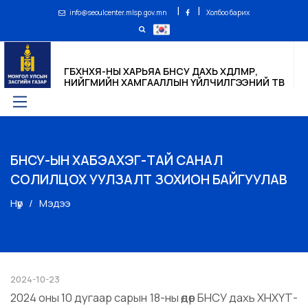
|
|
info@seoulcenter.mlsp.gov.mn
Холбоо барих
ГБХНХЯ-НЫ ХАРЬЯА БНСУ ДАХЬ ХӨДӨЛМӨР,
НИЙГМИЙН ХАМГААЛЛЫН ҮЙЛЧИЛГЭЭНИЙ ТӨВ
БНСУ-ЫН ХАБЭАХЭГ-ТАЙ САНАЛ
СОЛИЛЦОХ УУЛЗАЛТ ЗОХИОН БАЙГУУЛАВ
Нүүр
Мэдээ
2024-10-23
2024 оны 10 дугаар сарын 18-ны өдөр БНСУ дахь ХНХҮТ-