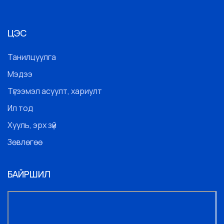
ЦЭС
Танилцуулга
Мэдээ
Түгээмэл асуулт, хариулт
Ил тод
Хууль, эрх зүй
Зөвлөгөө
БАЙРШИЛ