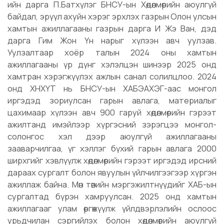
ийн дарга П.Батхүлэг БНСУ-ын Хөдөлмөрийн аюулгүй
байдал, эрүүл ахуйн хэрэг эрхлэх газрын Олон улсын
хамтын ажиллагааны газрын дарга И Жэ Ван, дэд
дарга Гим Жон Үн нарыг хүлээн авч уулзав.
Уулзалтаар хоёр талын 2024 оны хамтын
ажиллагааны үр дүнг хэлэлцэн шинээр 2025 онд
хамтран хэрэгжүүлэх ажлын санал солилцлоо. 2024
онд ХНХҮТ нь БНСУ-ын ХАБЭАХЭГ-аас монгол
иргэдэд зориулсан гарын авлага, материалыг
цахимаар хүлээн авч 900 гаруй хөдөлмөрийн гэрээт
ажилтанд имэйлээр хүргэсний зэрэгцээ монгол-
солонгос хэл дээр аюулгүй ажиллагааны
зааварчилгаа, үг хэллэг бүхий гарын авлага 2000
ширхгийг хэвлүүлж хөдөлмөрийн гэрээт иргэдэд ирсний
дараах сургалт болон явуулын үйлчилгээгээр хүргэн
ажиллаж байна. Мөн төвийн мэргэжилтнүүдийг ХАБ-ын
сургалтад бүрэн хамруулсан. 2025 онд хамтын
ажиллагааг улам өргөжүүлж үйлдвэрлэлийн ослоос
урьдчилан сэргийлэх болон хөдөлмөрийн аюулгүй