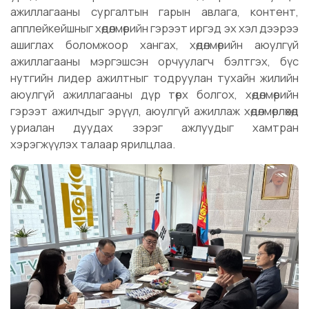
ажиллагааны сургалтын гарын авлага, контент,
апплейкейшныг хөдөлмөрийн гэрээт иргэд эх хэл дээрээ
ашиглах боломжоор хангах, хөдөлмөрийн аюулгүй
ажиллагааны мэргэшсэн орчуулагч бэлтгэх, бүс
нутгийн лидер ажилтныг тодруулан тухайн жилийн
аюулгүй ажиллагааны дүр төрх болгох, хөдөлмөрийн
гэрээт ажилчдыг эрүүл, аюулгүй ажиллаж хөдөлмөрлөхөд
уриалан дуудах зэрэг ажлуудыг хамтран
хэрэгжүүлэх талаар ярилцлаа.