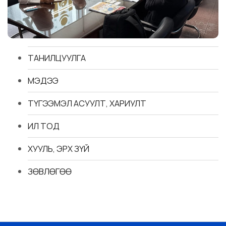
ТАНИЛЦУУЛГА
МЭДЭЭ
ТҮГЭЭМЭЛ АСУУЛТ, ХАРИУЛТ
ИЛ ТОД
ХУУЛЬ, ЭРХ ЗҮЙ
ЗӨВЛӨГӨӨ