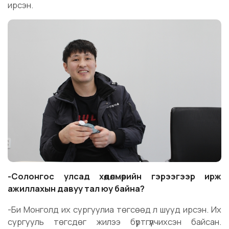
ирсэн.
-Солонгос улсад хөдөлмөрийн гэрээгээр ирж
ажиллахын давуу тал юу байна?
-Би Монголд их сургуулиа төгсөөд л шууд ирсэн. Их
сургууль төгсдөг жилээ бүртгүүлчихсэн байсан.