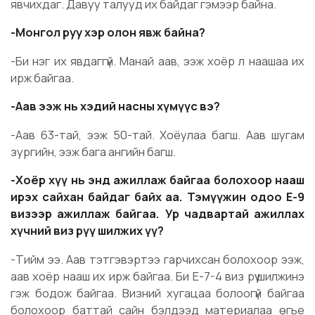
явчихдаг. Давуу талууд их байдаг гэмээр байна.
-Монгол руу хэр олон явж байна?
-Би нэг их явдаггүй. Манай аав, ээж хоёр л наашаа их
ирж байгаа.
-Аав ээж нь хэдий насны хүмүүс вэ?
-Аав 63-тай, ээж 50-тай. Хоёулаа багш. Аав шугам
зургийн, ээж бага ангийн багш.
-Хоёр хүү нь энд ажиллаж байгаа болохоор нааш
ирэх сайхан байдаг байх аа. Тэмүүжин одоо Е-9
визээр ажиллаж байгаа. Ур чадвартай ажиллах
хүчний виз рүү шилжих үү?
-Тийм ээ. Аав тэтгэвэртээ гарчихсан болохоор ээж,
аав хоёр нааш их ирж байгаа. Би Е-7-4 виз рүү шилжинэ
гэж бодож байгаа. Визний хугацаа болоогүй байгаа
болохоор баттай сайн бэлдээд материалаа өгье