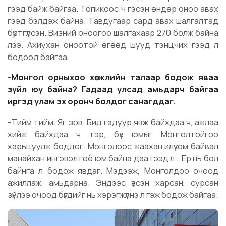
гээд байж байгаа. Топикоос ч гэсэн өндөр оноо авах
гээд бэлдэж байна. Тавдугаар сард авах шалгалтад
бүртгүүлсэн. Визний оноогоо шалгахаар 270 болж байна
лээ. Ахиухан оноотой өгөөд шууд тэнцчих гээд л
бодоод байгаа.
-Монгол орныхоо хөгжлийн талаар бодож яваа
зүйл юу байна? Гадаад улсад амьдарч байгаа
иргэд улам эх оронч болдог санагддаг.
-Тийм тийм. Яг зөв. Бид гадуур явж байхдаа ч, ажлаа
хийж байхдаа ч тэр, бүх юмыг Монголтойгоо
харьцуулж боддог. Монголоос жаахан илүү юм байвал
манайхан ингэвэл гоё юм байна даа гээд л… Ер нь бол
байнга л бодож явдаг. Мэдээж, Монголдоо очоод
ажиллаж, амьдарна. Эндээс үзсэн харсан, сурсан
зүйлээ очоод бүгдийг нь хэрэгжүүлнэ л гэж бодож байгаа.