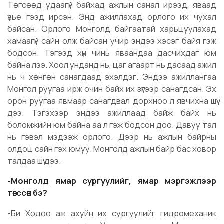
Төгсөөд удаагүй байхад ажлын санал ирээд, яваад
үзье гээд ирсэн. Энд ажиллахад орлого их чухал
байсан. Орлого Монголд байгаатай харьцуулахад
хамаагүй сайн олж байсан учир эндээ хэсэг байя гэж
бодсон. Тэгээд хүн чинь яваандаа дасчихдаг юм
байна лээ. Хоол унданд нь, цаг агаарт нь дасаад ажил
нь ч хөнгөн санагдаад эхэлдэг. Эндээ ажиллангаа
Монгол руугаа ирж очин байх их зүгээр санагдсан. Эх
орон руугаа явмаар санагдвал дорхноо л явчихна шүү
дээ. Тэгэхээр эндээ ажиллаад байж байх нь
боломжийн юм байна аа л гэж бодсон доо. Давуу тал
нь гэвэл мэдээж орлого. Дээр нь ажлын байрны
олдоц сайн гэх юмуу. Монголд ажлын байр бас ховор
талдаа шүү дээ.
-Монголд ямар сургуулийг, ямар мэргэжлээр
төгссөн бэ?
-Би Хөдөө аж ахуйн их сургуулийг гидромеханик