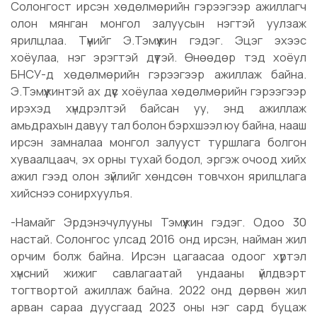
Солонгост ирсэн хөдөлмөрийн гэрээгээр ажиллагч
олон мянган монгол залуусын нэгтэй уулзаж
ярилцлаа. Түүнийг Э.Тэмүүжин гэдэг. Эцэг эхээс
хоёулаа, нэг эрэгтэй дүүтэй. Өнөөдөр тэд хоёул
БНСУ-д хөдөлмөрийн гэрээгээр ажиллаж байна.
Э.Тэмүүжинтэй ах дүүс хоёулаа хөдөлмөрийн гэрээгээр
ирэхэд хүндрэлтэй байсан уу, энд ажиллаж
амьдрахын давуу тал болон бэрхшээл юу байна, нааш
ирсэн замналаа монгол залууст туршлага болгон
хуваалцаач, эх орны тухай бодол, эргэж очоод хийх
ажил гээд олон зүйлийг хөндсөн товчхон ярилцлага
хийснээ сонирхуулъя.
-Намайг Эрдэнэчулууны Тэмүүжин гэдэг. Одоо 30
настай. Солонгос улсад 2016 онд ирсэн, найман жил
орчим болж байна. Ирсэн цагаасаа одоог хүртэл
хүнсний жижиг савлагаатай ундааны үйлдвэрт
тогтвортой ажиллаж байна. 2022 онд дөрвөн жил
арван сараа дуусгаад 2023 оны нэг сард буцаж