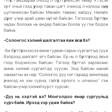
-Үгүй, ганцаараа очоод л бүртгүүлчихсэн. Ямар ч гэсэн
эрт очъё гээд үүрээр таван цагт очиход л нэлээд хүмүүс
цуглачихсан байсан. Манайх төвөөс зайдуу, Налайх
дүүрэг учир арай цөөн хүнтэй байсан. Тэгэхээр бүртгүүлж
чадах боломж нь өндөр байсан болов уу гэж бодож
байна.
-Солонгос хэлний шалгалтаа яаж өгсөн бэ?
-Би бүртгүүлэхээсээ өмнө гурван сарын сургалтад сууж
бэлдээд шалгалт өгч байсан. Ер нь л бүртгүүлээд явъя
гээд бодчихсон байсан. Тэгээд бүртгэл зарлахаас
өмнө хэлний сургалтад суусан. Энд байсан манай
хамаатны ах нар “Солонгос руу нэг гараад ажиллаад
үзчихэд их юм сурна, гайгүй орлого ч олчихно” гэж
байсан учир хэлний курст сурсан.
-Дүү нь хэдтэй вэ? Монголдоо ямар сургуульд
сурч байв. Ирээд хэр удаж байна?