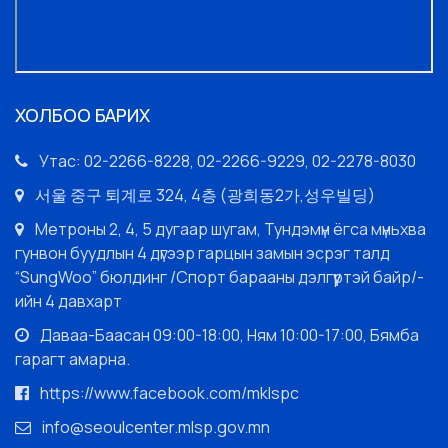
ХОЛБОО БАРИХ
Утас: 02-2266-8228, 02-2266-9229, 02-2278-8030
서울 중구 퇴계로 324, 4층 (광희동2가,성우빌딩)
Метроны 2, 4, 5 дугаар шугам, Тундэмүн ёгса мүньхва
гунвон буудлын 4 дүгээр гарцын замын эсрэг талд
“SungWoo” бюлдинг /Спорт барааны дэлгүүртэй байр/-
ийн 4 давхарт
Даваа-Баасан 09:00-18:00, Ням 10:00-17:00, Бямба
гарагт амарна.
https://www.facebook.com/mklspc
info@seoulcenter.mlsp.gov.mn