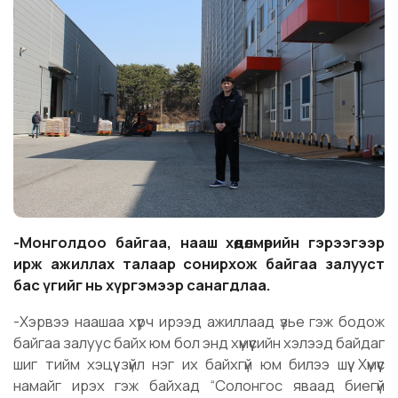
-Монголдоо байгаа, нааш хөдөлмөрийн гэрээгээр
ирж ажиллах талаар сонирхож байгаа залууст
бас үгийг нь хүргэмээр санагдлаа.
-Хэрвээ наашаа хүрч ирээд ажиллаад үзье гэж бодож
байгаа залуус байх юм бол энд хүмүүсийн хэлээд байдаг
шиг тийм хэцүү зүйл нэг их байхгүй юм билээ шүү. Хүмүүс
намайг ирэх гэж байхад “Солонгос яваад биегүй