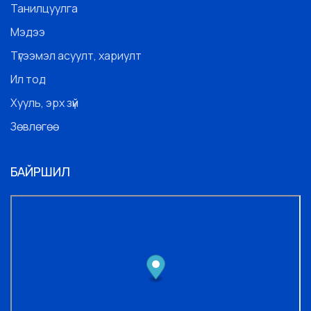
Танилцуулга
Мэдээ
Түгээмэл асуулт, хариулт
Ил тод
Хууль, эрх зүй
Зөвлөгөө
БАЙРШИЛ