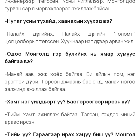
инженерээр төгссөн. Усны чиглэлээр. Монголдоо
гурван сар л мэргэжлээрээ ажиллаж байсан.
-Нутаг усны тухайд, хаанахын хүүхэд вэ?
-Налайх дүүргийнх. Налайх дүүргийн “Голомт”
цогцолборыг төгссөн. Хуучнаар нэг дүгээр арван жил.
-Одоо Монголд гэр бүлийнх нь ямар хүмүүс
байгаа вэ?
-Манай аав, ээж хоёр байгаа. Би айлын том, нэг
эрэгтэй дүүтэй. Төрсөн дүү маань бас энд, манай нөгөө
ээлжинд ажиллаж байгаа.
-Хамт нэг үйлдвэрт үү? Бас гэрээгээр ирсэн үү?
-Тийм, хамт ажиллаж байгаа. Тэгсэн, гэхдээ миний
араас ирсэн.
-Тийм үү? Гэрээгээр ирэх хэцүү биш үү? Монгол