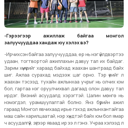
-Гэрээгээр ажиллаж байгаа монгол
залуучууддаа хандаж юу хэлэх вэ?
-Ирчихсэн байгаа залуучууддаа, ер нь нэг үйлдвэртээ
удаан, тогтвортой ажиллахын давуу тал их байдаг.
Зарим хүмүүсийг хараад байхад жаахан шантраад байх
шиг. Ажлаа сурахад мэдээж цаг орно. Тэр үеийг л
жаахан тэсээд, тухайн ажлынхаа учрыг нь олчих юм
бол, гартаа нэг оруулчихвал дагаад олон давуу тал
ирдэг. Визний асуудалд хэрэгтэй. Цалин мөнгө нь
нэмэгдэл, урамшуулалтай болно. Янз бүрийн ажил
гараад Монгол явчихаад ирье гэхэд ажлынхантайгаа
маш сайн харилцаатай, нэр хүндтэй байх юм бол ямар
ч асуудалгүй, зүгээр яваад ир ээ л гэнэ. Учраа хэлээд л