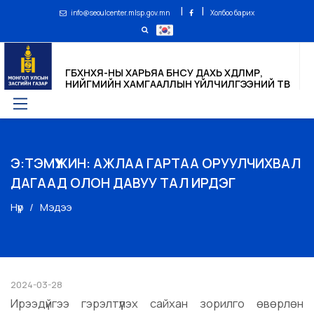
|
|
info@seoulcenter.mlsp.gov.mn
Холбоо барих
ГБХНХЯ-НЫ ХАРЬЯА БНСУ ДАХЬ ХӨДӨЛМӨР,
НИЙГМИЙН ХАМГААЛЛЫН ҮЙЛЧИЛГЭЭНИЙ ТӨВ
Э:ТЭМҮҮЖИН: АЖЛАА ГАРТАА ОРУУЛЧИХВАЛ
ДАГААД ОЛОН ДАВУУ ТАЛ ИРДЭГ
Нүүр
Мэдээ
2024-03-28
Ирээдүйгээ гэрэлтүүлэх сайхан зорилго өвөрлөн