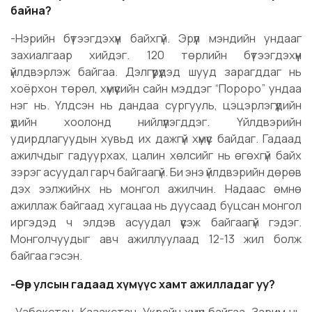
байна?
-Нэрийн бүтээгдэхүүн байхгүй. Эрүүл мэндийн ундааг
захиалгаар хийдэг. 120 төрлийн бүтээгдэхүүн
үйлдвэрлэж байгаа. Дэлгүүрүүдэд шууд зарагддаг нь
хоёрхон төрөл, хүмүүсийн сайн мэддэг “Пороро” ундаа
нэг нь. Үлдсэн нь дандаа сургууль, цэцэрлэгүүдийн
үдийн хоолонд нийлүүлэгддэг. Үйлдвэрийн
удирдлагуудын хувьд их дажгүй хүмүүс байдаг. Гадаад
ажилчдыг гадуурхах, цалин хөлсийг нь өгөхгүй байх
зэрэг асуудал гарч байгаагүй. Би энэ үйлдвэрийн дөрөв
дэх ээлжийнх нь монгол ажилчин. Надаас өмнө
ажиллаж байгаад хугацаа нь дуусаад буцсан монгол
иргэдэд ч элдэв асуудал үүсэж байгаагүй гэдэг.
Монголчуудыг авч ажиллуулаад 12-13 жил болж
байгаа гэсэн.
-Өөр улсын гадаад хүмүүс хамт ажилладаг уу?
-Узбекстан, Казакстан, Украйн хүмүүс байгаа. Зарим нь