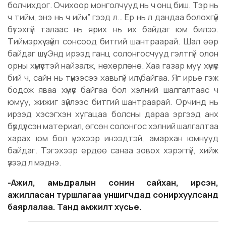
болчихдог. Очихоор монголчууд нь ч онц биш. Тэр нь
ч тийм, энэ нь ч ийм” гээд л… Ер нь л дандаа болохгүй
бүтэхгүй талаас нь ярих нь их байдаг юм билээ.
Тиймэрхүү зүйл сонсоод битгий шантраарай. Шал өөр
байдаг шүү. Энд ирээд ганц солонгосчууд гэлтгүй олон
орны хүмүүстэй найзалж, нөхөрлөнө. Хаа газар муу хүмүүс
бий ч, сайн нь түүнээсээ хавьгүй илүү байгаа. Яг ирье гэж
бодож яваа хүмүүс байгаа бол хэлний шалгалтаас ч
юмуу, жижиг зүйлээс битгий шантраарай. Орчинд нь
ирээд хэсэгхэн хугацаа болсны дараа эргээд анх
бүрдүүлсэн материал, өгсөн солонгос хэлний шалгалтаа
харах юм бол үнэхээр инээдтэй, амархан юмнууд
байдаг. Тэгэхээр ердөө санаа зовох хэрэггүй, хийж
үзээд л мэднэ.
-Ажил, амьдралын сонин сайхан, ирсэн,
ажилласан туршлагаа уншигчдад сонирхуулсанд
баярлалаа. Танд амжилт хүсье.