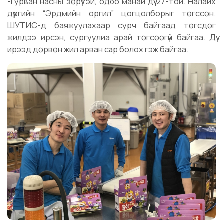
-Гурван насны зөрүүтэй, одоо манай дүү 27-той. Налайх
дүүргийн “Эрдмийн оргил” цогцолборыг төгссөн.
ШУТИС-д баяжуулахаар сурч байгаад төгсдөг
жилдээ ирсэн, сургуулиа арай төгсөөгүй байгаа. Дүү
ирээд дөрвөн жил арван сар болох гэж байгаа.