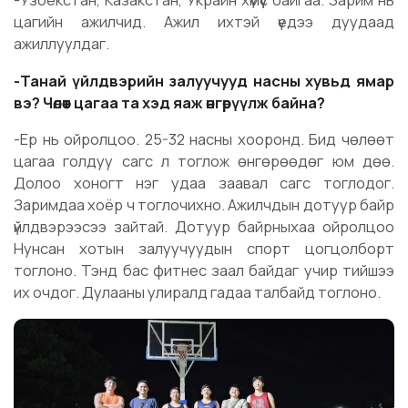
цагийн ажилчид. Ажил ихтэй үедээ дуудаад
ажиллуулдаг.
-Танай үйлдвэрийн залуучууд насны хувьд ямар
вэ? Чөлөөт цагаа та хэд яаж өнгөрүүлж байна?
-Ер нь ойролцоо. 25-32 насны хооронд. Бид чөлөөт
цагаа голдуу сагс л тоглож өнгөрөөдөг юм дөө.
Долоо хоногт нэг удаа заавал сагс тоглодог.
Заримдаа хоёр ч тоглочихно. Ажилчдын дотуур байр
үйлдвэрээсээ зайтай. Дотуур байрныхаа ойролцоо
Нунсан хотын залуучуудын спорт цогцолборт
тоглоно. Тэнд бас фитнес заал байдаг учир тийшээ
их очдог. Дулааны улиралд гадаа талбайд тоглоно.