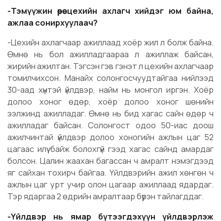
-Тэмүүжин өөрөө цехийн ахлагч хийдэг юм байна,
ажлаа сонирхуулаач?
-Цехийн ахлагчаар ажиллаад хоёр жил л болж байна.
Өмнө нь бол ажилладгаараа л ажиллаж байсан,
жирийн ажилтан. Тэгсэн гэв гэнэт л цехийн ахлагчаар
томилчихсон. Манайх солонгосчуудтайгаа нийлээд
30-аад хүнтэй үйлдвэр, найм нь монгол иргэн. Хоёр
долоо хоног өдөр, хоёр долоо хоног шөнийн
ээлжинд ажилладаг. Өмнө нь бид хагас сайн өдөр ч
ажилладаг байсан. Солонгост одоо 50-иас доош
ажилчинтай үйлдвэр долоо хоногийн ажлын цаг 52
цагаас илүү байж болохгүй гээд хагас сайнд амардаг
болсон. Цалин жаахан багассан ч амралт нэмэгдээд
яг сайхан тохирч байгаа. Үйлдвэрийн ажил хөнгөн ч
ажлын цаг урт учир олон цагаар ажиллаад ядардаг.
Тэр ядаргаа 2 өдрийн амралтаар бүрэн тайлагддаг.
-Үйлдвэр нь ямар бүтээгдэхүүн үйлдвэрлэж