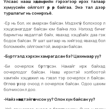
Улсаас нааш хөдөлмөрийн гэрээгээр ирэх талаар
хүмүүсийн ойлголт өөр өөр байгаа. Энэ тал дээр
туршлагыг нь сонирхъё.
-Ер нь бол, их амархан байсан. Мэдэхгүй болохоор л
хэцүү санагддаг байсан юм байна лээ. Нэлээд бичиг
баримтны явдалтай байх, явахад хэцүү байх даа гэж
бодож байсан. Яг шат шатаар нь хийгээд явахад бол
боломжийн, ойлгомжтой, амархан байсан.
-Бүртгэлд хэрхэн хамрагдсан бэ? Цахимаар уу?
-Би оочерлож бүртгүүлсэн. Намайг ирж байхад
оочерлодог байсан. Нааш ирэхтэй холбоотой
хамгийн хэцүү ажил нь гэвэл тэр оочерлох л байсан.
Өглөө үүрээр очоод л оочерлож байсан. Одоо цахим
болчихсон л доо.
-Найз нөхөдтэйгөө очсон уу? Олон хүн байсан уу?