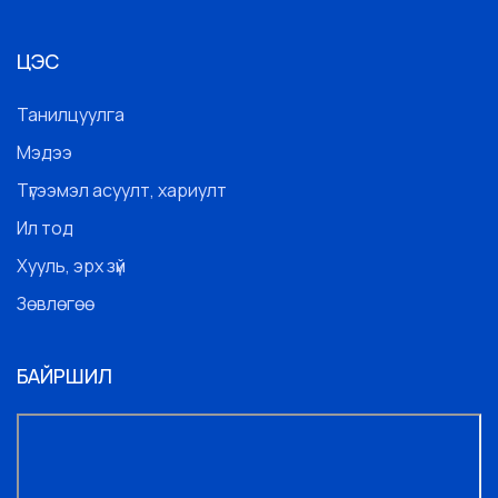
ЦЭС
Танилцуулга
Мэдээ
Түгээмэл асуулт, хариулт
Ил тод
Хууль, эрх зүй
Зөвлөгөө
БАЙРШИЛ