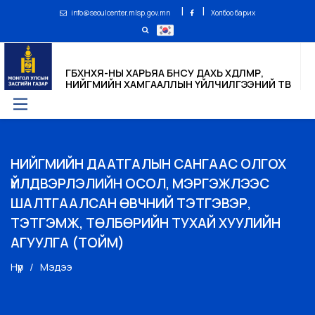
|
|
info@seoulcenter.mlsp.gov.mn
Холбоо барих
ГБХНХЯ-НЫ ХАРЬЯА БНСУ ДАХЬ ХӨДӨЛМӨР,
НИЙГМИЙН ХАМГААЛЛЫН ҮЙЛЧИЛГЭЭНИЙ ТӨВ
НИЙГМИЙН ДААТГАЛЫН САНГААС ОЛГОХ
ҮЙЛДВЭРЛЭЛИЙН ОСОЛ, МЭРГЭЖЛЭЭС
ШАЛТГААЛСАН ӨВЧНИЙ ТЭТГЭВЭР,
ТЭТГЭМЖ, ТӨЛБӨРИЙН ТУХАЙ ХУУЛИЙН
АГУУЛГА (ТОЙМ)
Нүүр
Мэдээ