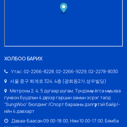
ХОЛБОО БАРИХ
Утас: 02-2266-8228, 02-2266-9229, 02-2278-8030
서울 중구 퇴계로 324, 4층 (광희동2가,성우빌딩)
Метроны 2, 4, 5 дугаар шугам, Тундэмүн ёгса мүньхва
гунвон буудлын 4 дүгээр гарцын замын эсрэг талд
“SungWoo” бюлдинг /Спорт барааны дэлгүүртэй байр/-
ийн 4 давхарт
Даваа-Баасан 09:00-18:00, Ням 10:00-17:00, Бямба