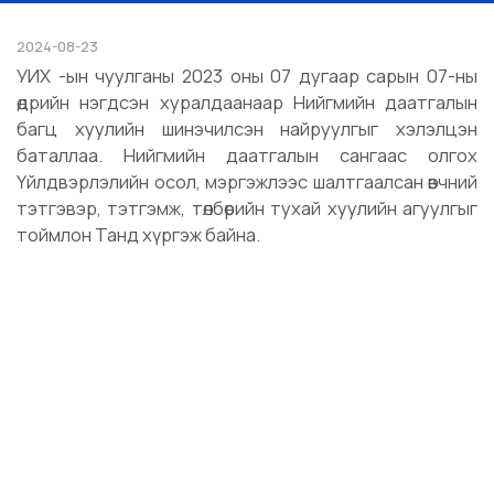
2024-08-23
УИХ -ын чуулганы 2023 оны 07 дугаар сарын 07-ны
өдрийн нэгдсэн хуралдаанаар Нийгмийн даатгалын
багц хуулийн шинэчилсэн найруулгыг хэлэлцэн
баталлаа. Нийгмийн даатгалын сангаас олгох
Үйлдвэрлэлийн осол, мэргэжлээс шалтгаалсан өвчний
тэтгэвэр, тэтгэмж, төлбөрийн тухай хуулийн агуулгыг
тоймлон Танд хүргэж байна.