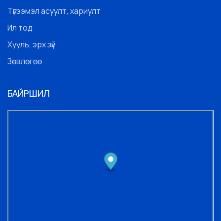
Түгээмэл асуулт, хариулт
Ил тод
Хууль, эрх зүй
Зөвлөгөө
БАЙРШИЛ