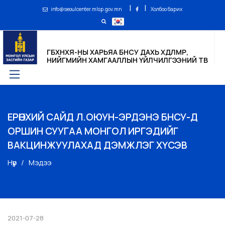
|
|
info@seoulcenter.mlsp.gov.mn
Холбоо барих
ГБХНХЯ-НЫ ХАРЬЯА БНСУ ДАХЬ ХӨДӨЛМӨР,
НИЙГМИЙН ХАМГААЛЛЫН ҮЙЛЧИЛГЭЭНИЙ ТӨВ
ЕРӨНХИЙ САЙД Л.ОЮУН-ЭРДЭНЭ БНСУ-Д
ОРШИН СУУГАА МОНГОЛ ИРГЭДИЙГ
ВАКЦИНЖУУЛАХАД ДЭМЖЛЭГ ХҮСЭВ
Нүүр
Мэдээ
2021-07-28