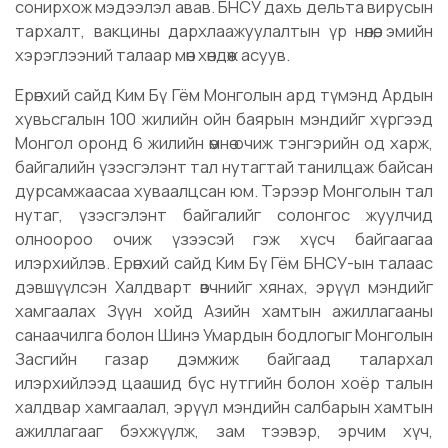
сонирхож мэдээлэл авав. БНСУ дахь дельта вирусын
тархалт, вакцины дархлаажуулалтын үр нөлөө, эмийн
хэрэглээний талаар мөн хөндөж асуув.
Ерөнхий сайд Ким Бү Гём Монголын ард түмэнд Ардын
хувьсгалын 100 жилийн ойн баярын мэндийг хүргээд
Монгол оронд 6 жилийн өмнө очиж тэнгэрийн од харж,
байгалийн үзэсгэлэнт тал нутагтай танилцаж байсан
дурсамжаасаа хуваалцсан юм. Тэрээр Монголын тал
нутаг, үзэсгэлэнт байгалийг солонгос жуулчид
олноороо очиж үзээсэй гэж хүсч байгаагаа
илэрхийлэв. Ерөнхий сайд Ким Бү Гём БНСУ-ын талаас
дэвшүүлсэн Халдварт өвчнийг хянах, эрүүл мэндийг
хамгаалах Зүүн хойд Азийн хамтын ажиллагааны
санаачилга болон Шинэ Умардын бодлогыг Монголын
Засгийн газар дэмжиж байгаад талархал
илэрхийлээд цаашид бүс нутгийн болон хоёр талын
халдвар хамгаалал, эрүүл мэндийн салбарын хамтын
ажиллагааг бэхжүүлж, зам тээвэр, эрчим хүч,