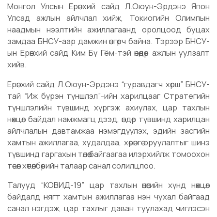
Монгол Улсын Ерөнхий сайд Л.Оюун-Эрдэнэ Япон
Улсад ажлын айлчлал хийж, Токиогийн Олимпын
наадмын нээлтийн ажиллагаанд оролцоод буцах
замдаа БНСУ-аар дамжин өнгөрч байна. Тэрээр БНСУ-
ын Ерөнхий сайд Ким Бү Гём-тэй өнөөдөр ажлын уулзалт
хийв.
Ерөнхий сайд Л.Оюун-Эрдэнэ “гуравдагч хөрш” БНСУ-
тай “Иж бүрэн түншлэл”-ийн харилцааг Стратегийн
түншлэлийн түвшинд хүргэж ахиулах, цар тахлын
нөхцөл байдал намжмагц дээд, өндөр түвшинд харилцан
айлчлалын давтамжаа нэмэгдүүлэх, эдийн засгийн
хамтын ажиллагаа, худалдаа, хөрөнгө оруулалтыг шинэ
түвшинд гаргахын төлөө байгаагаа илэрхийлж томоохон
төсөл хөтөлбөрийн талаар санал солилцлоо.
Талууд “КОВИД-19” цар тахлын өнөөгийн хүнд нөхцөл
байдалд нягт хамтын ажиллагаа нэн чухал байгаад
санал нэгдэж, цар тахлыг даван туулахад чиглэсэн