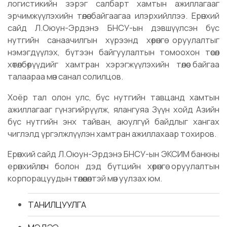
логистикийн зэрэг салбарт хамтын ажиллагааг
эрчимжүүлэхийн төлөө байгаагаа илэрхийллээ. Ерөнхий
сайд Л.Оюун-Эрдэнэ БНСУ-ын дэвшүүлсэн бүс
нутгийн санаачилгын хүрээнд хөрөнгө оруулалтыг
нэмэгдүүлэх, бүтээн байгуулалтын томоохон төсөл
хөтөлбөрүүдийг хамтран хэрэгжүүлэхийн төлөө байгаа
талаараа мөн санал солилцов.
Хоёр тал олон улс, бүс нутгийн тавцанд хамтын
ажиллагааг гүнзгийрүүлж, ялангуяа Зүүн хойд Азийн
бүс нутгийн энх тайван, аюулгүй байдлыг хангах
чиглэлд үргэлжлүүлэн хамтран ажиллахаар тохиров.
Ерөнхий сайд Л.Оюун-Эрдэнэ БНСУ-ын ЭКСИМ банкны
ерөнхийлөгч болон дэд бүтцийн хөрөнгө оруулалтын
корпорацуудын төлөөлөлтэй мөн уулзах юм.
ТАНИЛЦУУЛГА