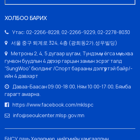
ХОЛБОО БАРИХ
Утас: 02-2266-8228, 02-2266-9229, 02-2278-8030
서울 중구 퇴계로 324, 4층 (광희동2가,성우빌딩)
Метроны 2, 4, 5 дугаар шугам, Тундэмүн ёгса мүньхва
гунвон буудлын 4 дүгээр гарцын замын эсрэг талд
“SungWoo” бюлдинг /Спорт барааны дэлгүүртэй байр/-
ийн 4 давхарт
Даваа-Баасан 09:00-18:00, Ням 10:00-17:00, Бямба
гарагт амарна.
https://www.facebook.com/mklspc
info@seoulcenter.mlsp.gov.mn
БНСУ дахь Хөдөлмөр, нийгмийн хамгааллын