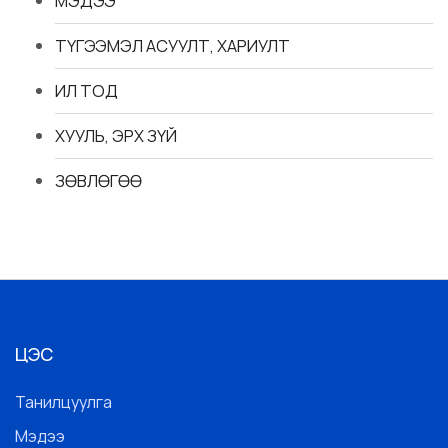
МЭДЭЭ
ТҮГЭЭМЭЛ АСУУЛТ, ХАРИУЛТ
ИЛ ТОД
ХУУЛЬ, ЭРХ ЗҮЙ
ЗӨВЛӨГӨӨ
ЦЭС
Танилцуулга
Мэдээ