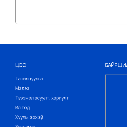
ЦЭС
БАЙРШИ
Танилцуулга
Мэдээ
Түгээмэл асуулт, хариулт
Ил тод
Хууль, эрх зүй
Зөвлөгөө