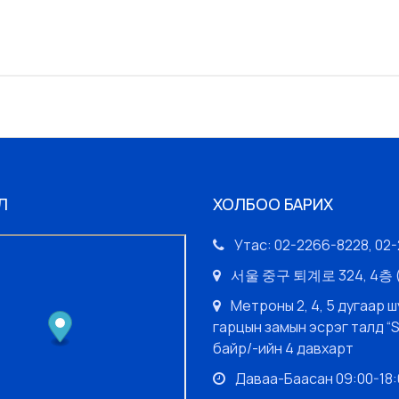
Л
ХОЛБОО БАРИХ
Утас: 02-2266-8228, 02
서울 중구 퇴계로 324, 4
Метроны 2, 4, 5 дугаар ш
гарцын замын эсрэг талд “
байр/-ийн 4 давхарт
Даваа-Баасан 09:00-18:0