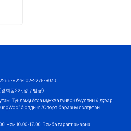
-2266-9229, 02-2278-8030
층 (광희동2가,성우빌딩)
угам, Тундэмүн ёгса мүньхва гунвон буудлын 4 дүгээр
SungWoo” бюлдинг /Спорт барааны дэлгүүртэй
0, Ням 10:00-17:00, Бямба гарагт амарна.