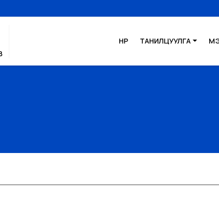
НҮҮР
ТАНИЛЦУУЛГА
М
В