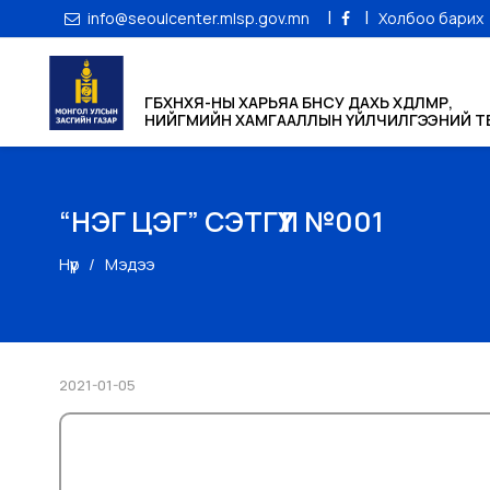
|
|
info@seoulcenter.mlsp.gov.mn
Холбоо барих
ГБХНХЯ-НЫ ХАРЬЯА БНСУ ДАХЬ ХӨДӨЛМӨР,
НИЙГМИЙН ХАМГААЛЛЫН ҮЙЛЧИЛГЭЭНИЙ ТӨ
“НЭГ ЦЭГ” СЭТГҮҮЛ №001
Нүүр
Мэдээ
2021-01-05