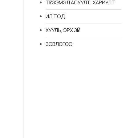
ТҮГЭЭМЭЛ АСУУЛТ, ХАРИУЛТ
ИЛ ТОД
ХУУЛЬ, ЭРХ ЗҮЙ
ЗӨВЛӨГӨӨ